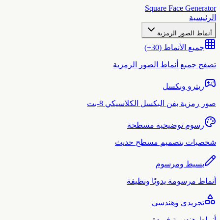
Square Face Generator
الرئيسية
أنماط الصور الرمزية
جميع الأنماط (30+)
تصفح جميع أنماط الصور الرمزية
ريترو وبكسل
صور رمزية بفن البكسل الكلاسيكي 8-بت
رسوم توضيحية مسطحة
شخصيات بتصميم مسطح حديث
بسيط ومرسوم
أنماط مرسومة يدويًا ونظيفة
تجريدي وهندسي
أنماط هندسية فريدة