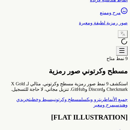
مرح وممتع
صور رمزية لطيفة ومعبرة
9 نمط متاح
مسطح وكرتوني
صور رمزية
استكشف 9 نمط صور رمزية مسطح وكرتوني. مثالي لـ X Gold
Checkmark وDiscord وGitHub. تنزيل مجاني، لا حاجة للتسجيل.
جميع الأنماط
ريترو وبكسل
مسطح وكرتوني
بسيط وخطي
تجريدي
وهندسي
مرح ومعبر
]
FLAT ILLUSTRATION
[
مميز