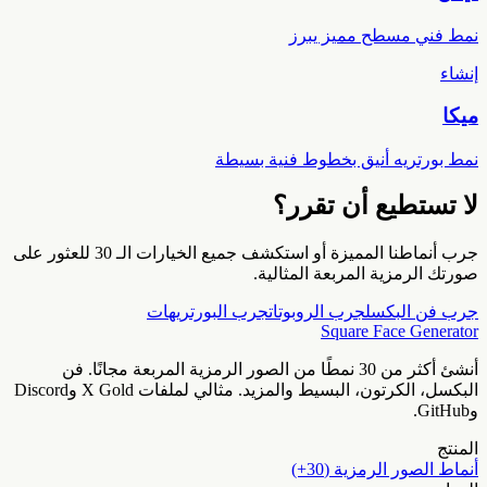
نمط فني مسطح مميز يبرز
إنشاء
ميكا
نمط بورتريه أنيق بخطوط فنية بسيطة
لا تستطيع أن تقرر؟
جرب أنماطنا المميزة أو استكشف جميع الخيارات الـ 30 للعثور على
صورتك الرمزية المربعة المثالية.
جرب فن البكسل
جرب الروبوتات
جرب البورتريهات
Square Face Generator
أنشئ أكثر من 30 نمطًا من الصور الرمزية المربعة مجانًا. فن
البكسل، الكرتون، البسيط والمزيد. مثالي لملفات X Gold وDiscord
وGitHub.
المنتج
أنماط الصور الرمزية (30+)