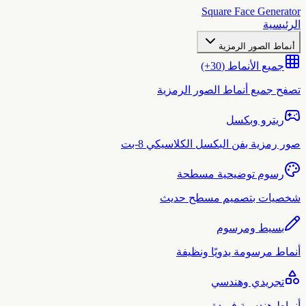
Square Face Generator
الرئيسية
أنماط الصور الرمزية
جميع الأنماط (30+)
تصفح جميع أنماط الصور الرمزية
ريترو وبكسل
صور رمزية بفن البكسل الكلاسيكي 8-بت
رسوم توضيحية مسطحة
شخصيات بتصميم مسطح حديث
بسيط ومرسوم
أنماط مرسومة يدويًا ونظيفة
تجريدي وهندسي
أنماط هندسية فريدة