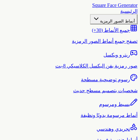
Square Face Generato
لرئيسية
أنماط الصور الرمزية
جميع الأنماط (30+)
صفح جميع أنماط الصور الرمزية
ريترو وبكسل
ور رمزية بفن البكسل الكلاسيكي 8-بت
رسوم توضيحية مسطحة
خصيات بتصميم مسطح حديث
بسيط ومرسوم
نماط مرسومة يدويًا ونظيفة
تجريدي وهندسي
نماط هندسية فريدة