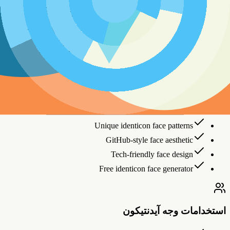
xooox
xxoxx
xoxox
oxxxo
xxxxx
oxoxo
ooxoo
نمط الصف 5
xooox
xxoxx
xoxox
oxxxo
xxxxx
oxoxo
ooxoo
يزات وجه آيدنتيكون
Unique identicon face patterns
GitHub-style face aesthetic
Tech-friendly face design
Free identicon face generator
ستخدامات وجه آيدنتيكون