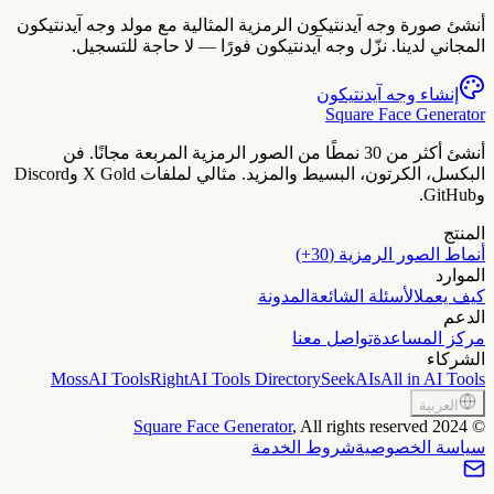
نشئ صورة وجه آيدنتيكون الرمزية المثالية مع مولد وجه آيدنتيكون
لمجاني لدينا. نزّل وجه آيدنتيكون فورًا — لا حاجة للتسجيل.
إنشاء وجه آيدنتيكون
Square Face Generato
أنشئ أكثر من 30 نمطًا من الصور الرمزية المربعة مجانًا. فن
البكسل، الكرتون، البسيط والمزيد. مثالي لملفات X Gold وDiscord
Git.
لمنتج
نماط الصور الرمزية (30+)
لموارد
يف يعمل
الأسئلة الشائعة
المدونة
لدعم
ركز المساعدة
تواصل معنا
لشركاء
MossAI Tools
RightAI Tools Directory
SeekAIs
All in AI Tool
العربية
Square Face Generator
, All rights reserved
2024
ياسة الخصوصية
شروط الخدمة