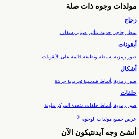
ولدات وجوه ذات صلة
جاج
مط زجاجي حديث بتأثير ضبابي شفاف
يقونات
ور رمزية بسيطة ونظيفة قائمة على الأيقونات
شكال
ور رمزية بأنماط هندسية تجريدية جريئة
لقات
ور رمزية بأنماط حلقات متحدة المركز ملونة
رض جميع مولدات الوجوه
نشئ وجه آيدنتيكون الآن