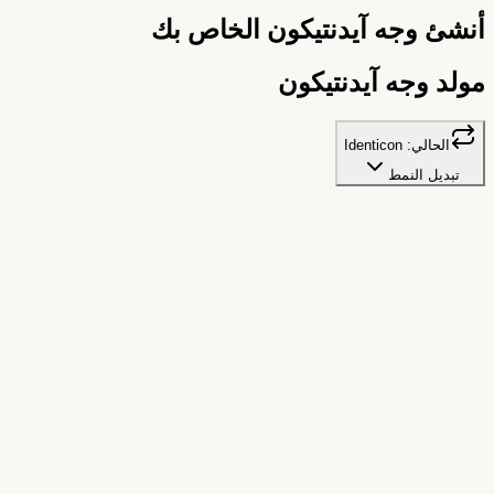
نشئ وجه آيدنتيكون الخاص بك
ولد وجه آيدنتيكون
الحالي:
Identicon
تبديل النمط
آيدنتيكون
صور رمزية بنمط الأنماط الهندسية على غرار GitHub
البذرة
💡
نفس الاسم = نفس الصورة الرمزية. جرب "أحمد"، "سارة"، أو
لقبك!
لون الخلفية
تنزيل PNG
حفظ