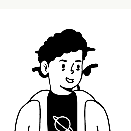
variant13
variant14
variant15
variant16
variant17
variant18
الأنف
variant01
variant02
variant03
variant04
variant05
variant06
variant07
variant08
variant09
اللحية
variant01
variant02
variant03
variant04
variant05
احتمال اللحية
0
%
0
%
25
%
50
%
75
%
100
%
الشارب
variant01
variant02
variant03
variant04