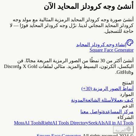
نشئ وجه كرودلز المحايد الآن
نشئ صورة وجه كرودلز المحايد الرمزية المثالية مع مولد وجه
رودلز المحايد المجاني لدينا. نزّل وجه كرودلز المحايد فورًا — لا
اجة للتسجيل.
إنشاء وجه كرودلز المحايد
Square Face Generato
أنشئ أكثر من 30 نمطًا من الصور الرمزية المربعة مجانًا. فن
البكسل، الكرتون، البسيط والمزيد. مثالي لملفات X Gold وDiscord
Git.
لمنتج
نماط الصور الرمزية (30+)
لموارد
يف يعمل
الأسئلة الشائعة
المدونة
لدعم
ركز المساعدة
تواصل معنا
لشركاء
MossAI Tools
RightAI Tools Directory
SeekAIs
All in AI Tool
العربية
Square Face Generator
, All rights reserved
2024