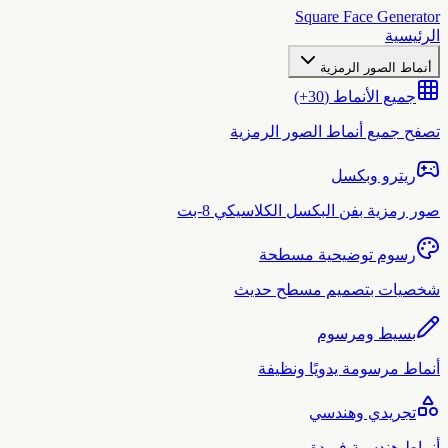
Square Face Generato
لرئيسية
أنماط الصور الرمزية
جميع الأنماط (30+)
صفح جميع أنماط الصور الرمزية
ريترو وبكسل
ور رمزية بفن البكسل الكلاسيكي 8-بت
رسوم توضيحية مسطحة
خصيات بتصميم مسطح حديث
بسيط ومرسوم
نماط مرسومة يدويًا ونظيفة
تجريدي وهندسي
نماط هندسية فريدة