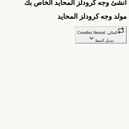
نشئ وجه كرودلز المحايد الخاص بك
ولد وجه كرودلز المحايد
الحالي:
Croodles Neutral
تبديل النمط
كرودلز المحايد
صور رمزية رسومات مرحة محايدة الجنس
البذرة
💡
نفس الاسم = نفس الصورة الرمزية. جرب "أحمد"، "سارة"، أو
لقبك!
لون الخلفية
تنزيل PNG
حفظ