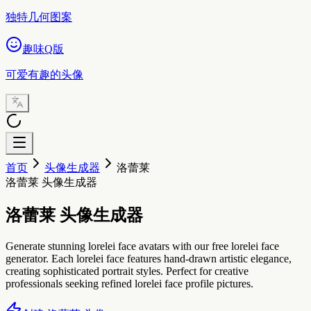
独特几何图案
趣味Q版
可爱有趣的头像
首页
头像生成器
洛蕾莱
洛蕾莱 头像生成器
洛蕾莱 头像生成器
Generate stunning lorelei face avatars with our free lorelei face
generator. Each lorelei face features hand-drawn artistic elegance,
creating sophisticated portrait styles. Perfect for creative
professionals seeking refined lorelei face profile pictures.