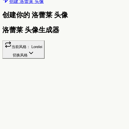
创建 洛蕾莱 头像
创建你的 洛蕾莱 头像
洛蕾莱 头像生成器
当前风格：
Lorelei
切换风格
洛蕾莱
优雅的手绘肖像风格，艺术气息浓厚
种子

相同名字 = 相同头像。试试 "小明"、"小红"，或你的昵
称！
背景颜色