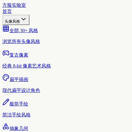
方脸实验室
首页
头像风格
全部 30+ 风格
浏览所有头像风格
复古像素
经典 8-bit 像素艺术风格
扁平插画
现代扁平设计角色
极简手绘
简洁手绘风格
抽象几何