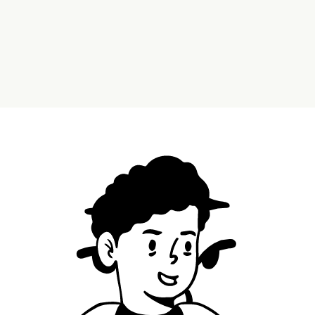
嘴巴
happy01
happy02
happy03
happy04
happy05
happy06
happy07
happy08
happy09
happy10
happy11
happy12
happy13
happy14
happy15
happy16
happy17
happy18
sad01
sad02
sad03
sad04
sad05
sad06
sad07
sad08
sad09
鼻子
variant01
variant02
variant03
variant04
variant05
variant06
头型
variant01
variant02
variant03
variant04
胡子