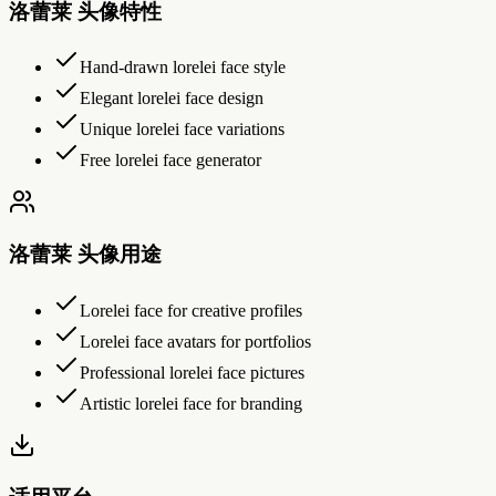
洛蕾莱 头像特性
Hand-drawn lorelei face style
Elegant lorelei face design
Unique lorelei face variations
Free lorelei face generator
洛蕾莱 头像用途
Lorelei face for creative profiles
Lorelei face avatars for portfolios
Professional lorelei face pictures
Artistic lorelei face for branding